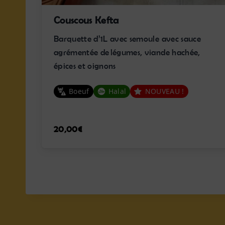
Couscous Kefta
Barquette d’1L avec semoule avec sauce
agrémentée de légumes, viande hachée,
épices et oignons
Boeuf
Halal
NOUVEAU !
20,00
€